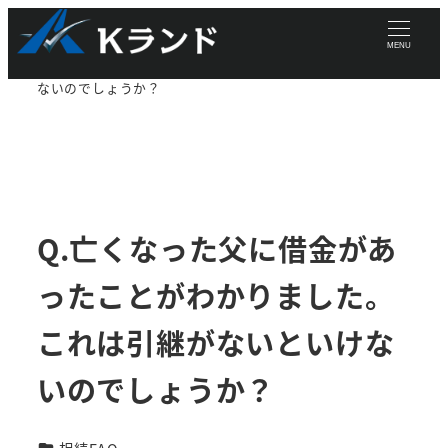
メ
TOP-normal
相続FAQ
相続FAQ
Q.亡くなった父に
イ
MENU
借金があったことがわかりました。これは引継がないといけ
ン
ないのでしょうか？
コ
ン
テ
ン
ツ
Q.亡くなった父に借金があ
へ
移
ったことがわかりました。
動
これは引継がないといけな
いのでしょうか？
カテゴリー