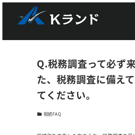
メ
TOP-normal
相続FAQ
相続FAQ
Q.税務調
イ
ン
コ
ン
テ
ン
Q.税務調査って必ず
ツ
へ
た、税務調査に備え
移
動
てください。
カテゴリー
相続FAQ