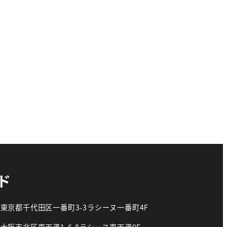
ド
2
東京都千代田区一番町3-3
ラシーヌ一番町4F
4
大阪市北区東天満1-6-8
ラシーヌ東天満9F